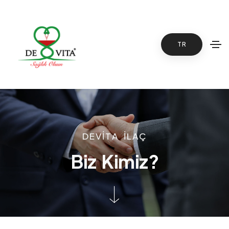
TR
D
E
V
İ
T
A
İ
L
A
Ç
B
i
z
K
i
m
i
z
?